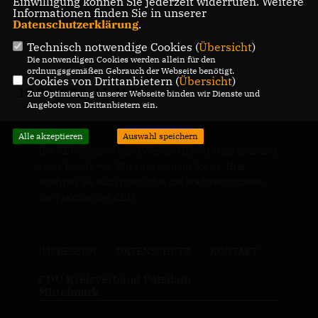
Einwilligung können Sie jederzeit widerrufen. Weitere
Informationen finden Sie in unserer
Datenschutzerklärung
.
Technisch notwendige Cookies (
Übersicht
)
Die notwendigen Cookies werden allein für den
ordnungsgemäßen Gebrauch der Webseite benötigt.
Cookies von Drittanbietern (
Übersicht
)
10.09.2016, 11:46 Uhr
Zur Optimierung unserer Webseite binden wir Dienste und
Angebote von Drittanbietern ein.
Alle akzeptieren
Auswahl speichern
Der CDU Stadtverband Werder (Havel) stellt sich und
seine Politik vor. Wir sind sind für Sie da. Hier
erfahren Sie auch mehr über die Stadtverordneten
der Fraktion der CDU.
IMPRESSUM
DATENSCHUTZ
KONTAKT
CDU Kreisverband Potsdam-
Mittelmark